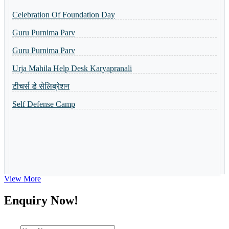
Celebration Of Foundation Day
Basant Panchmi Utsav
Guru Purnima Parv
Shri Ramlala Pran Prathistha Utsav
Guru Purnima Parv
नैैपुुण्य शिविर 31.10.2023 से 04.11.2023 तक आयोजित किया गया
Urja Mahila Help Desk Karyapranali
Guru Purnima Invitation Card
टीचर्स डे सेलिब्रेशन
Toppers of the school
Self Defense Camp
World Yoga Divas 2023
Admission Open-2023
Summer Camp-2023
View More
Enquiry Now!