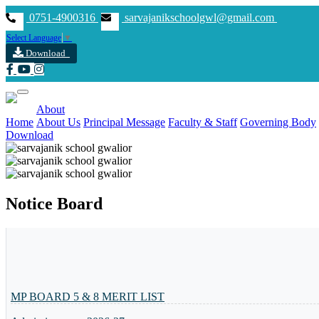
0751-4900316
sarvajanikschoolgwl@gmail.com
Select Language
▼
Download
About
Home
About Us
Principal Message
Faculty & Staff
Governing Body
Download
Previous
Next
Notice Board
MP BOARD 5 & 8 MERIT LIST
Admission open 2026-27
Annual function -2025