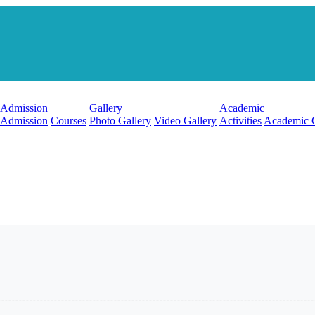
Admission
Gallery
Academic
Admission
Courses
Photo Gallery
Video Gallery
Activities
Academic 