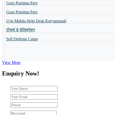
Toppers of the school
Urja Mahila Help Desk Karyapranali
World Yoga Divas 2023
टीचर्स डे सेलिब्रेशन
Admission Open-2023
Self Defense Camp
Summer Camp-2023
View More
Enquiry Now!