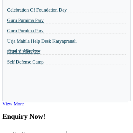
Celebration Of Foundation Day
Basant Panchmi Utsav
Guru Purnima Parv
Shri Ramlala Pran Prathistha Utsav
Guru Purnima Parv
नैैपुुण्य शिविर 31.10.2023 से 04.11.2023 तक आयोजित किया गया
Urja Mahila Help Desk Karyapranali
Guru Purnima Invitation Card
टीचर्स डे सेलिब्रेशन
Toppers of the school
Self Defense Camp
World Yoga Divas 2023
Admission Open-2023
Summer Camp-2023
View More
Enquiry Now!