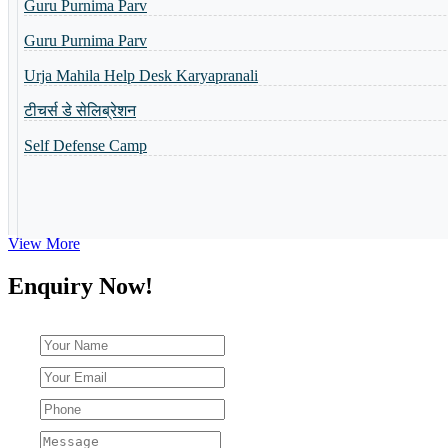
Toppers of the school
Urja Mahila Help Desk Karyapranali
World Yoga Divas 2023
टीचर्स डे सेलिब्रेशन
Admission Open-2023
Self Defense Camp
Summer Camp-2023
View More
Enquiry Now!