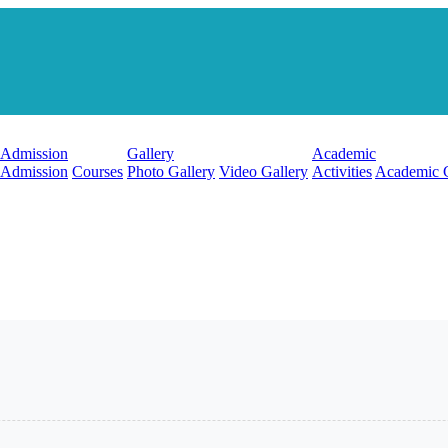
Admission
Gallery
Academic
Admission
Courses
Photo Gallery
Video Gallery
Activities
Academic 