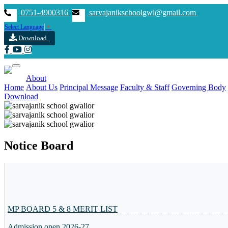
0751-4900316
sarvajanikschoolgwl@gmail.com
Select Language
▼
Download
About
Home
About Us
Principal Message
Faculty & Staff
Governing Body
Download
Previous
Next
Notice Board
MP BOARD 5 & 8 MERIT LIST
Admission open 2026-27
Annual function -2025