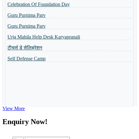
Guru Purnima Parv
Shri Ramlala Pran Prathistha Utsav
Guru Purnima Parv
नैैपुुण्य शिविर 31.10.2023 से 04.11.2023 तक आयोजित किया गया
Urja Mahila Help Desk Karyapranali
Guru Purnima Invitation Card
टीचर्स डे सेलिब्रेशन
Toppers of the school
Self Defense Camp
World Yoga Divas 2023
Admission Open-2023
Summer Camp-2023
View More
Enquiry Now!