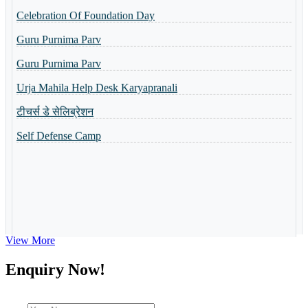
Guru Purnima Parv
Shri Ramlala Pran Prathistha Utsav
Guru Purnima Parv
नैैपुुण्य शिविर 31.10.2023 से 04.11.2023 तक आयोजित किया गया
Urja Mahila Help Desk Karyapranali
Guru Purnima Invitation Card
टीचर्स डे सेलिब्रेशन
Toppers of the school
Self Defense Camp
World Yoga Divas 2023
Admission Open-2023
Summer Camp-2023
View More
Enquiry Now!