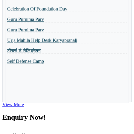
Celebration Of Foundation Day
Basant Panchmi Utsav
Guru Purnima Parv
Shri Ramlala Pran Prathistha Utsav
Guru Purnima Parv
नैैपुुण्य शिविर 31.10.2023 से 04.11.2023 तक आयोजित किया गया
Urja Mahila Help Desk Karyapranali
Guru Purnima Invitation Card
टीचर्स डे सेलिब्रेशन
Toppers of the school
Self Defense Camp
World Yoga Divas 2023
Admission Open-2023
Summer Camp-2023
View More
Enquiry Now!