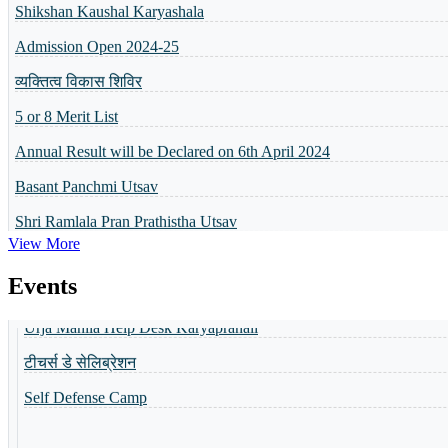
व्यक्तित्व विकास शिविर
5 or 8 Merit List
Annual Result will be Declared on 6th April 2024
Basant Panchmi Utsav
Shri Ramlala Pran Prathistha Utsav
Celebration Of Foundation Day
नैैपुुण्य शिविर 31.10.2023 से 04.11.2023 तक आयोजित किया गया
Guru Purnima Parv
View More
Guru Purnima Invitation Card
Guru Purnima Parv
Toppers of the school
Urja Mahila Help Desk Karyapranali
Events
World Yoga Divas 2023
टीचर्स डे सेलिब्रेशन
Admission Open-2023
Self Defense Camp
Summer Camp-2023