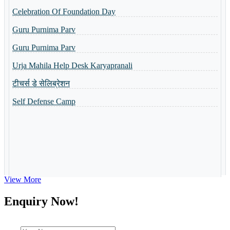
Guru Purnima Parv
Shri Ramlala Pran Prathistha Utsav
Guru Purnima Parv
नैैपुुण्य शिविर 31.10.2023 से 04.11.2023 तक आयोजित किया गया
Urja Mahila Help Desk Karyapranali
Guru Purnima Invitation Card
टीचर्स डे सेलिब्रेशन
Toppers of the school
Self Defense Camp
World Yoga Divas 2023
Admission Open-2023
Summer Camp-2023
View More
Enquiry Now!