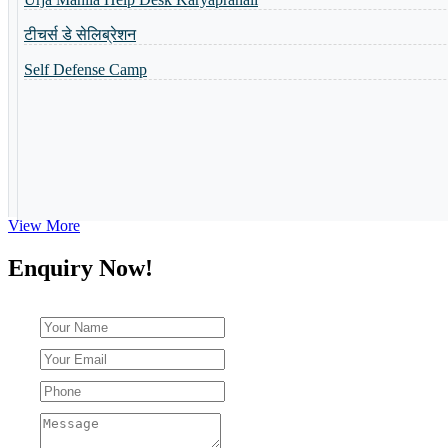
Admission Open-2023
Self Defense Camp
Summer Camp-2023
View More
Enquiry Now!