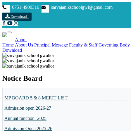
0751-4900316
sarvajanikschoolgwl@gmail.com
Download
About
Home
About Us
Principal Message
Faculty & Staff
Governing Body
Download
Previous
Next
Notice Board
MP BOARD 5 & 8 MERIT LIST
Admission open 2026-27
Annual function -2025
Admission Open 2025-26
Summer camp 2025-26