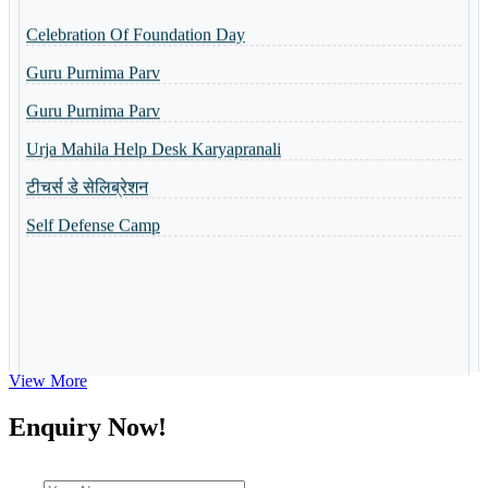
Celebration Of Foundation Day
Basant Panchmi Utsav
Guru Purnima Parv
Shri Ramlala Pran Prathistha Utsav
Guru Purnima Parv
नैैपुुण्य शिविर 31.10.2023 से 04.11.2023 तक आयोजित किया गया
Urja Mahila Help Desk Karyapranali
Guru Purnima Invitation Card
टीचर्स डे सेलिब्रेशन
Toppers of the school
Self Defense Camp
World Yoga Divas 2023
Admission Open-2023
Summer Camp-2023
View More
Enquiry Now!