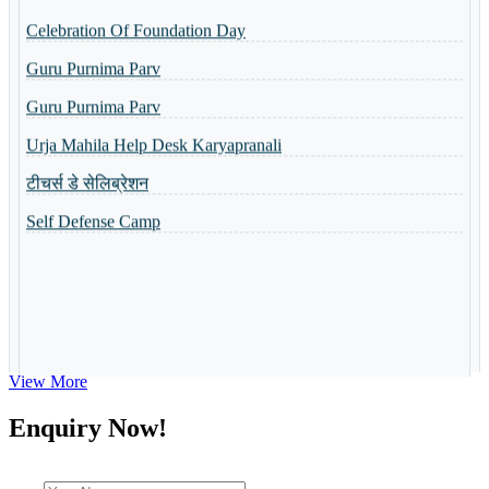
Celebration Of Foundation Day
Basant Panchmi Utsav
Guru Purnima Parv
Shri Ramlala Pran Prathistha Utsav
Guru Purnima Parv
नैैपुुण्य शिविर 31.10.2023 से 04.11.2023 तक आयोजित किया गया
Urja Mahila Help Desk Karyapranali
Guru Purnima Invitation Card
टीचर्स डे सेलिब्रेशन
Toppers of the school
Self Defense Camp
World Yoga Divas 2023
Admission Open-2023
Summer Camp-2023
View More
Enquiry Now!